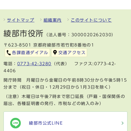
サイトマップ
組織案内
このサイトについて
綾部市役所
（法人番号：3000020262030）
〒623-8501 京都府綾部市若竹町8番地の1
各課直通ダイアル
交通アクセス
電話：
0773-42-3280
（代表） ファクス:0773-42-
4406
開庁時間 月曜日から金曜日の午前8時30分から午後5時15
分まで（祝日・休日・12月29日から1月3日を除く）
（注意）木曜日は午後7時まで窓口延長（戸籍・国保関係の
届出、各種証明書の発行、市税などの納入のみ）
綾部市公式LINE