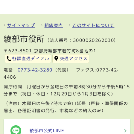
サイトマップ
組織案内
このサイトについて
綾部市役所
（法人番号：3000020262030）
〒623-8501 京都府綾部市若竹町8番地の1
各課直通ダイアル
交通アクセス
電話：
0773-42-3280
（代表） ファクス:0773-42-
4406
開庁時間 月曜日から金曜日の午前8時30分から午後5時15
分まで（祝日・休日・12月29日から1月3日を除く）
（注意）木曜日は午後7時まで窓口延長（戸籍・国保関係の
届出、各種証明書の発行、市税などの納入のみ）
綾部市公式LINE