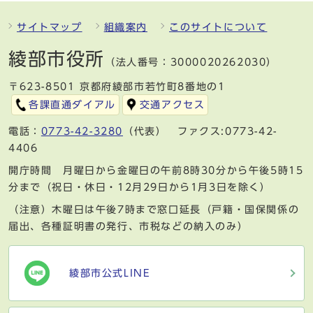
サイトマップ
組織案内
このサイトについて
綾部市役所
（法人番号：3000020262030）
〒623-8501 京都府綾部市若竹町8番地の1
各課直通ダイアル
交通アクセス
電話：
0773-42-3280
（代表） ファクス:0773-42-
4406
開庁時間 月曜日から金曜日の午前8時30分から午後5時15
分まで（祝日・休日・12月29日から1月3日を除く）
（注意）木曜日は午後7時まで窓口延長（戸籍・国保関係の
届出、各種証明書の発行、市税などの納入のみ）
綾部市公式LINE