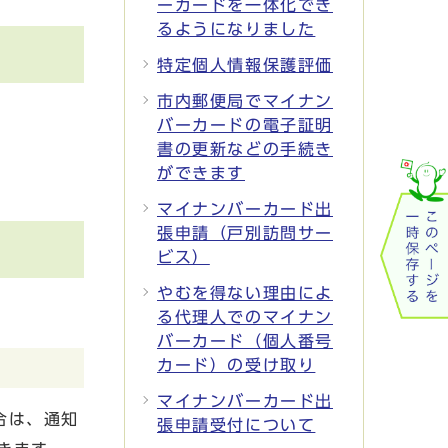
ーカードを一体化でき
るようになりました
特定個人情報保護評価
市内郵便局でマイナン
バーカードの電子証明
書の更新などの手続き
ができます
マイナンバーカード出
張申請（戸別訪問サー
ビス）
やむを得ない理由によ
る代理人でのマイナン
バーカード（個人番号
カード）の受け取り
マイナンバーカード出
合は、通知
張申請受付について