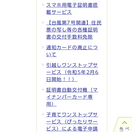
スマホ用電子証明書搭
載サービス
【台風第7号関連】住民
票の写し等の各種証明
書の交付手数料免除
通知カードの廃止につ
いて
引越しワンストップサ
ービス（令和5年2月6
日開始！！）
証明書自動交付機（マ
イナンバーカード専
用）
子育てワンストップサ
ービス（ぴったりサー
ビス）による電子申請