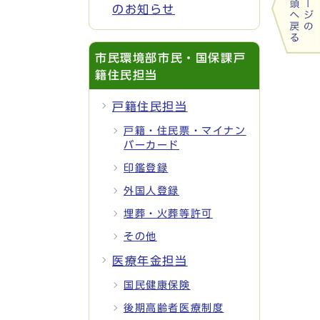
のお知らせ
市民環境部市民・国保課戸
籍住民担当
戸籍住民担当
戸籍・住民票・マイナン
バーカード
印鑑登録
外国人登録
埋葬・火葬等許可
その他
医療年金担当
国民健康保険
後期高齢者医療制度