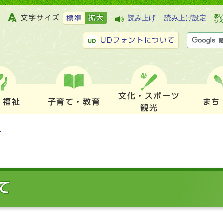
文字サイズ
拡大
読み上げ
読み上げ設定
標準
UDフォントについて
文化・スポーツ
・福祉
子育て・教育
まち
観光
度
て