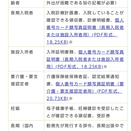
齢者
外出が困難である旨の記載が必要）
長期入院者
入院診療計画書、入院していることが
確認できる領収書、診療明細書、
個人
番号カード顔写真証明書（長期入院者
または施設入所者用）(PDF形式、
18.25KB)
※
施設入所者
入所証明書類、
個人番号カード顔写真
証明書（長期入院者または施設入所者
用）(PDF形式、18.25KB)
※
要介護・要支
介護保険被保険者証、認定結果通知
援認定者
書、
個人番号カード顔写真証明書（要
介護・要支援認定者用）(PDF形式、
20.73KB)
※
妊娠
母子健康手帳、妊婦健診を受診したこ
とが確認できる領収書、受診券
長期（国内
勤務先が発行する辞令、長期出張中で