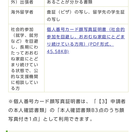
外）出張者
あることが分かる書類
海外留学者
査証（ビザ）の写し、留学先の学生証
の写し
社会的参加
個人番号カード顔写真証明書（社会的
（就学、就労
参加を回避し、おおむね家庭にとどま
など）を回避
り続けている方用）(PDF形式、
し、長期にわ
45.58KB)
たっておおむ
ね家庭にとど
まり続けてい
る状態で、公
的な支援機関
に相談してい
る方
※個人番号カード顔写真証明書は、「【3】申請者
の本人確認書類」の「本人確認書類B3点のうち顔
写真付き1点」として利用できます。