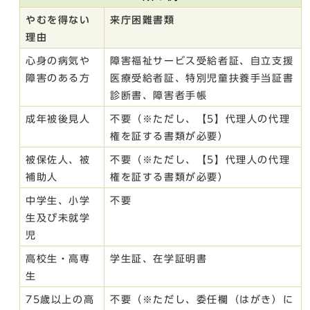
や
むを得ない
来庁困難書類
理由
心身の病気や
障害福祉サービス受給者証、自立支援
障害のある方
医療受給者証、特別児童扶養手当証書
診断書、障害者手帳
成年被後見人
不要（※ただし、【5】代理人の代理
権を証する書類が必要）
被保佐人、被
不要（※ただし、【5】代理人の代理
補助人
権を証する書類が必要）
中学生、小学
不要
生及び未就学
児
高校生・高専
学生証、在学証明書
生
75歳以上の高
不要（※ただし、委任欄（はがき）に