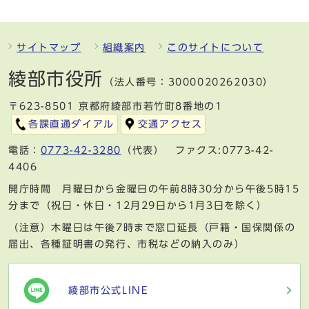
サイトマップ
組織案内
このサイトについて
綾部市役所
（法人番号：3000020262030）
〒623-8501 京都府綾部市若竹町8番地の1
各課直通ダイアル
交通アクセス
電話：
0773-42-3280
（代表） ファクス:0773-42-
4406
開庁時間 月曜日から金曜日の午前8時30分から午後5時15
分まで（祝日・休日・12月29日から1月3日を除く）
（注意）木曜日は午後7時まで窓口延長（戸籍・国保関係の
届出、各種証明書の発行、市税などの納入のみ）
綾部市公式LINE