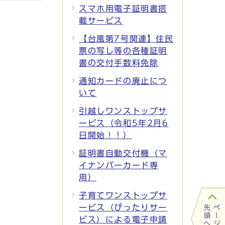
スマホ用電子証明書搭
載サービス
【台風第7号関連】住民
票の写し等の各種証明
書の交付手数料免除
通知カードの廃止につ
いて
引越しワンストップサ
ービス（令和5年2月6
日開始！！）
証明書自動交付機（マ
イナンバーカード専
用）
子育てワンストップサ
ービス（ぴったりサー
ビス）による電子申請