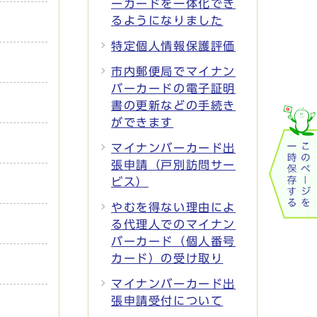
ーカードを一体化でき
るようになりました
特定個人情報保護評価
市内郵便局でマイナン
バーカードの電子証明
書の更新などの手続き
ができます
マイナンバーカード出
張申請（戸別訪問サー
ビス）
やむを得ない理由によ
る代理人でのマイナン
バーカード（個人番号
カード）の受け取り
マイナンバーカード出
張申請受付について