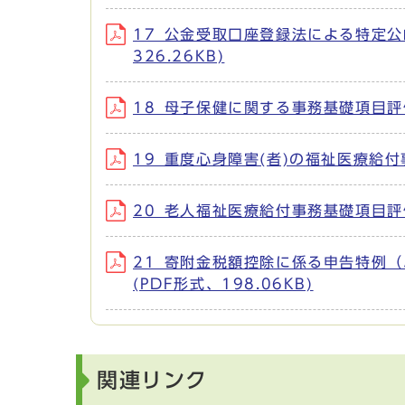
17_公金受取口座登録法による特定公
326.26KB)
18_母子保健に関する事務基礎項目評価書
19_重度心身障害(者)の福祉医療給付事
20_老人福祉医療給付事務基礎項目評価書
21_寄附金税額控除に係る申告特例
(PDF形式、198.06KB)
関連リンク