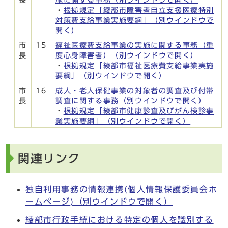
・
根拠規定「綾部市障害者自立支援医療特別
対策費支給事業実施要綱」
（別ウインドウで
開く）
市
15
福祉医療費支給事業の実施に関する事務（重
長
度心身障害者）
（別ウインドウで開く）
・
根拠規定「綾部市福祉医療費支給事業実施
要綱」
（別ウインドウで開く）
市
16
成人・老人保健事業の対象者の調査及び付帯
長
調査に関する事務
（別ウインドウで開く）
・
根拠規定「綾部市健康診査及びがん検診事
業実施要綱」
（別ウインドウで開く）
関連リンク
独自利用事務の情報連携(個人情報保護委員会ホ
ームページ)
（別ウインドウで開く）
綾部市行政手続における特定の個人を識別する