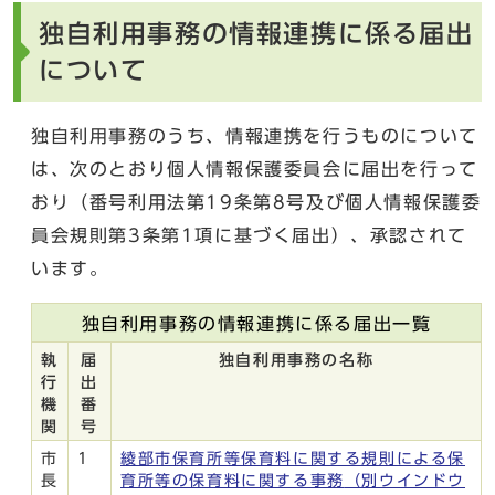
独自利用事務の情報連携に係る届出
について
独自利用事務のうち、情報連携を行うものについて
は、次のとおり個人情報保護委員会に届出を行って
おり（番号利用法第19条第8号及び個人情報保護委
員会規則第3条第1項に基づく届出）、承認されて
います。
独自利用事務の情報連携に係る届出一覧
執
届
独自利用事務の名称
行
出
機
番
関
号
市
1
綾部市保育所等保育料に関する規則による保
長
育所等の保育料に関する事務
（別ウインドウ