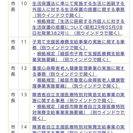
市
10
生活保護法に準じて実施する生活に困窮する
長
外国人に対する生活保護の措置に関する事務
（別ウインドウで開く）
・
根拠規定「生活に困窮する外国人に対する
生活保護の措置について(昭和29年05月08
日社発第382号)」
（別ウインドウで開く）
市
11
子育て支援医療費支給事業の実施に関する事
長
務
（別ウインドウで開く）
・
根拠規定「綾部市子育て支援医療費支給事
業実施要綱」
（別ウインドウで開く）
市
12
重度心身障害老人健康管理事業の実施に関す
長
る事務
（別ウインドウで開く）
・
根拠規定「綾部市重度心身障害老人健康管
理事業実施要綱」
（別ウインドウで開く）
市
13
障害者自立支援医療特別対策急支給事業の実
長
施に関する事務
（別ウインドウで開く）
・
根拠規定「綾部市障害者自立支援医療特別
対策費支給事業実施要綱」
（別ウインドウで
開く）
市
14
障害者自立支援医療特別対策費支給事業の実
長
施に関する事務
（別ウインドウで開く）