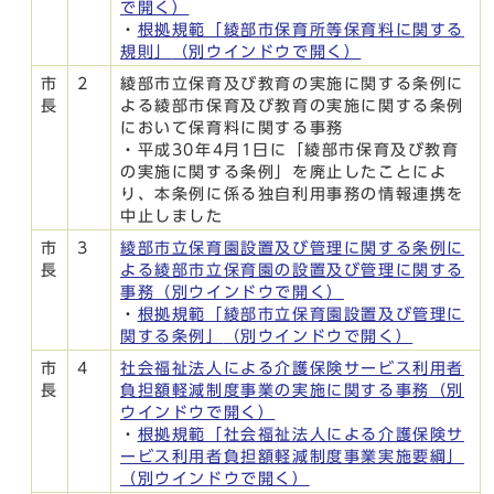
で開く）
・
根拠規範「綾部市保育所等保育料に関する
規則」
（別ウインドウで開く）
市
2
綾部市立保育及び教育の実施に関する条例に
長
よる綾部市保育及び教育の実施に関する条例
において保育料に関する事務
・平成30年4月1日に「綾部市保育及び教育
の実施に関する条例」を廃止したことによ
り、本条例に係る独自利用事務の情報連携を
中止しました
市
3
綾部市立保育園設置及び管理に関する条例に
長
よる綾部市立保育園の設置及び管理に関する
事務
（別ウインドウで開く）
・
根拠規範「綾部市立保育園設置及び管理に
関する条例」
（別ウインドウで開く）
市
4
社会福祉法人による介護保険サービス利用者
長
負担額軽減制度事業の実施に関する事務
（別
ウインドウで開く）
・
根拠規範「社会福祉法人による介護保険サ
ービス利用者負担額軽減制度事業実施要綱」
（別ウインドウで開く）