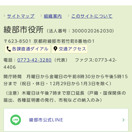
サイトマップ
組織案内
このサイトについて
綾部市役所
（法人番号：3000020262030）
〒623-8501 京都府綾部市若竹町8番地の1
各課直通ダイアル
交通アクセス
電話：
0773-42-3280
（代表） ファクス:0773-42-
4406
開庁時間 月曜日から金曜日の午前8時30分から午後5時15
分まで（祝日・休日・12月29日から1月3日を除く）
（注意）木曜日は午後7時まで窓口延長（戸籍・国保関係の
届出、各種証明書の発行、市税などの納入のみ）
綾部市公式LINE