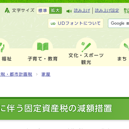
文字サイズ
拡大
読み上げ
読み上げ設定
標準
UDフォントについて
文化・スポーツ
・福祉
子育て・教育
まち
観光
産税・都市計画税
家屋
に伴う固定資産税の減額措置