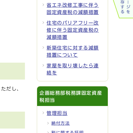
省エネ改修工事に伴う
固定資産税の減額措置
住宅のバリアフリー改
修に伴う固定資産税の
減額措置
新築住宅に対する減額
措置について
家屋を取り壊したら連
絡を
。ただし、
企画総務部税務課固定資産
税担当
管理担当
納付方法
税に関する証明