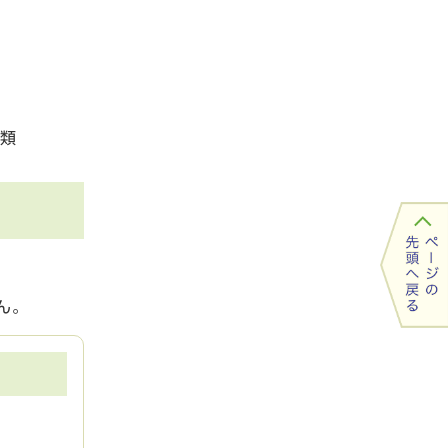
書類
ん。