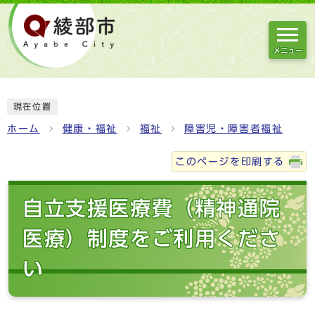
メニュー
現在位置
ホーム
健康・福祉
福祉
障害児・障害者福祉
このページを印刷する
自立支援医療費（精神通院
医療）制度をご利用くださ
い