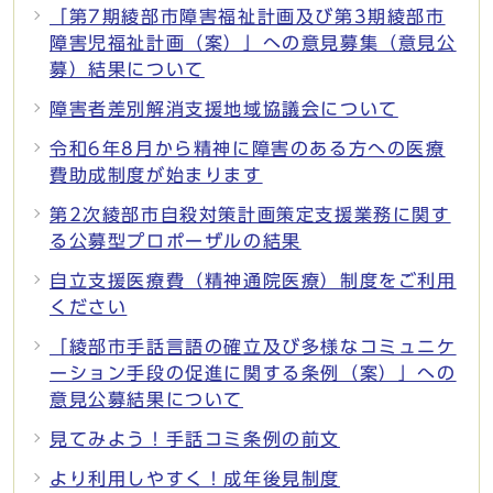
「第7期綾部市障害福祉計画及び第3期綾部市
障害児福祉計画（案）」への意見募集（意見公
募）結果について
障害者差別解消支援地域協議会について
令和6年8月から精神に障害のある方への医療
費助成制度が始まります
第2次綾部市自殺対策計画策定支援業務に関す
る公募型プロポーザルの結果
自立支援医療費（精神通院医療）制度をご利用
ください
「綾部市手話言語の確立及び多様なコミュニケ
ーション手段の促進に関する条例（案）」への
意見公募結果について
見てみよう！手話コミ条例の前文
より利用しやすく！成年後見制度