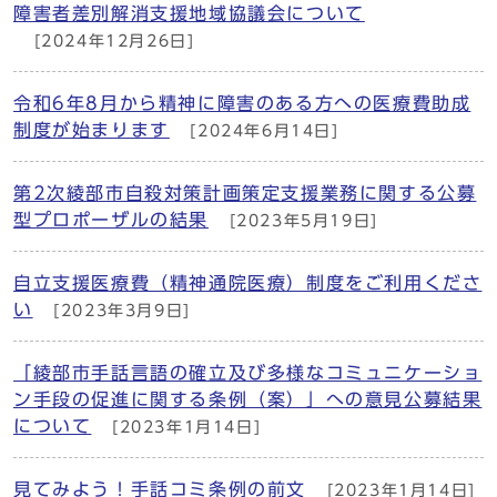
障害者差別解消支援地域協議会について
[2024年12月26日]
令和6年8月から精神に障害のある方への医療費助成
制度が始まります
[2024年6月14日]
第2次綾部市自殺対策計画策定支援業務に関する公募
型プロポーザルの結果
[2023年5月19日]
自立支援医療費（精神通院医療）制度をご利用くださ
い
[2023年3月9日]
「綾部市手話言語の確立及び多様なコミュニケーショ
ン手段の促進に関する条例（案）」への意見公募結果
について
[2023年1月14日]
見てみよう！手話コミ条例の前文
[2023年1月14日]