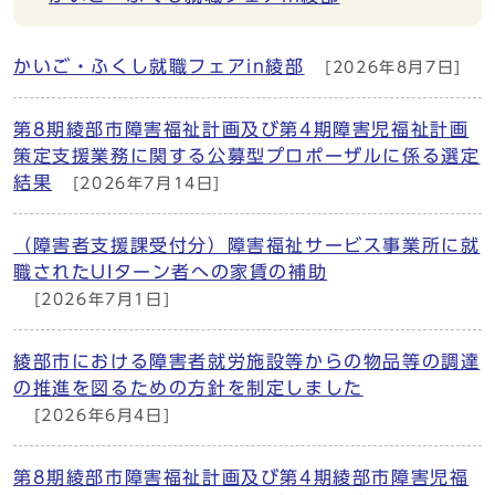
かいご・ふくし就職フェアin綾部
[2026年8月7日]
第8期綾部市障害福祉計画及び第4期障害児福祉計画
策定支援業務に関する公募型プロポーザルに係る選定
結果
[2026年7月14日]
（障害者支援課受付分）障害福祉サービス事業所に就
職されたUIターン者への家賃の補助
[2026年7月1日]
綾部市における障害者就労施設等からの物品等の調達
の推進を図るための方針を制定しました
[2026年6月4日]
第8期綾部市障害福祉計画及び第4期綾部市障害児福