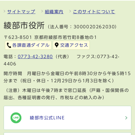
サイトマップ
組織案内
このサイトについて
綾部市役所
（法人番号：3000020262030）
〒623-8501 京都府綾部市若竹町8番地の1
各課直通ダイアル
交通アクセス
電話：
0773-42-3280
（代表） ファクス:0773-42-
4406
開庁時間 月曜日から金曜日の午前8時30分から午後5時15
分まで（祝日・休日・12月29日から1月3日を除く）
（注意）木曜日は午後7時まで窓口延長（戸籍・国保関係の
届出、各種証明書の発行、市税などの納入のみ）
綾部市公式LINE