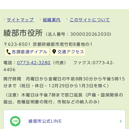
サイトマップ
組織案内
このサイトについて
綾部市役所
（法人番号：3000020262030）
〒623-8501 京都府綾部市若竹町8番地の1
各課直通ダイアル
交通アクセス
電話：
0773-42-3280
（代表） ファクス:0773-42-
4406
開庁時間 月曜日から金曜日の午前8時30分から午後5時15
分まで（祝日・休日・12月29日から1月3日を除く）
（注意）木曜日は午後7時まで窓口延長（戸籍・国保関係の
届出、各種証明書の発行、市税などの納入のみ）
綾部市公式LINE