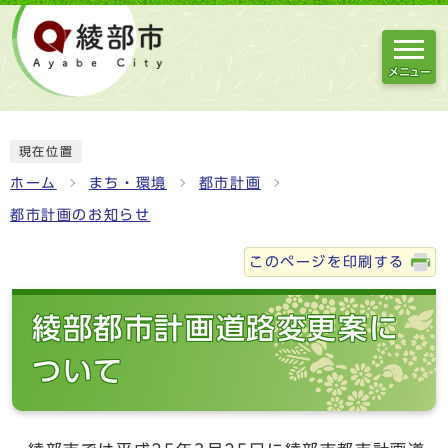
メニュー
現在位置
ホーム
まち・環境
都市計画
都市計画のお知らせ
このページを印刷する
綾部都市計画道路変更案に
ついて