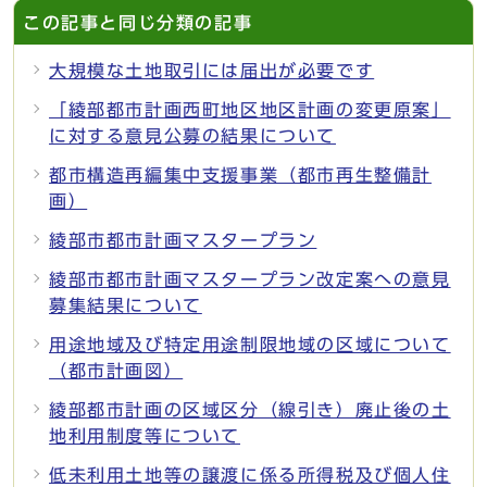
この記事と同じ分類の記事
大規模な土地取引には届出が必要です
「綾部都市計画西町地区地区計画の変更原案」
に対する意見公募の結果について
都市構造再編集中支援事業（都市再生整備計
画）
綾部市都市計画マスタープラン
綾部市都市計画マスタープラン改定案への意見
募集結果について
用途地域及び特定用途制限地域の区域について
（都市計画図）
綾部都市計画の区域区分（線引き）廃止後の土
地利用制度等について
低未利用土地等の譲渡に係る所得税及び個人住