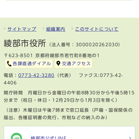
サイトマップ
組織案内
このサイトについて
綾部市役所
（法人番号：3000020262030）
〒623-8501 京都府綾部市若竹町8番地の1
各課直通ダイアル
交通アクセス
電話：
0773-42-3280
（代表） ファクス:0773-42-
4406
開庁時間 月曜日から金曜日の午前8時30分から午後5時15
分まで（祝日・休日・12月29日から1月3日を除く）
（注意）木曜日は午後7時まで窓口延長（戸籍・国保関係の
届出、各種証明書の発行、市税などの納入のみ）
綾部市公式LINE