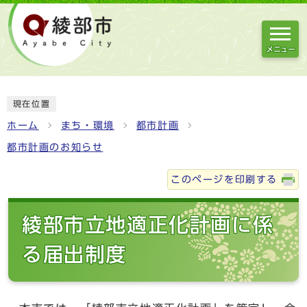
メニュー
現在位置
ホーム
まち・環境
都市計画
都市計画のお知らせ
このページを印刷する
綾部市立地適正化計画に係
る届出制度