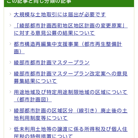
この記事と同じ分類の記事
大規模な土地取引には届出が必要です
「綾部都市計画西町地区地区計画の変更原案」
に対する意見公募の結果について
都市構造再編集中支援事業（都市再生整備計
画）
綾部市都市計画マスタープラン
綾部市都市計画マスタープラン改定案への意見
募集結果について
用途地域及び特定用途制限地域の区域について
（都市計画図）
綾部都市計画の区域区分（線引き）廃止後の土
地利用制度等について
低未利用土地等の譲渡に係る所得税及び個人住
民税の特例措置について