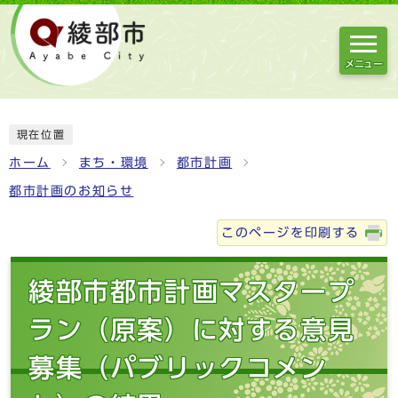
メニュー
現在位置
ホーム
まち・環境
都市計画
都市計画のお知らせ
このページを印刷する
綾部市都市計画マスタープ
ラン（原案）に対する意見
募集（パブリックコメン