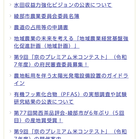
水田収益力強化ビジョンの公表について
綾部市農業委員会委員名簿
農道の占用等の申請書
地域農業の未来を考える「地域農業経営基盤強
化促進計画（地域計画）」
第9回「京のプレミアム米コンテスト」（令和
7年度）の府民審査委員募集！
農地転用を伴う太陽光発電設備設置のガイドラ
イン
有機フッ素化合物（PFAS）の実態調査や試験
研究結果の公表について
第77回関西茶品評会-綾部市が6年ぶり（5回
目）の産地賞受賞！
第9回「京のプレミアム米コンテスト」（令和
7年度）の開催案内