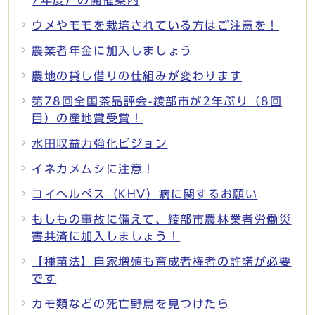
ウメやモモを栽培されている方はご注意を！
農業者年金に加入しましょう
農地の貸し借りの仕組みが変わります
第78回全国茶品評会-綾部市が2年ぶり（8回
目）の産地賞受賞！
水田収益力強化ビジョン
イネカメムシに注意！
コイヘルペス（KHV）病に関するお願い
もしもの事故に備えて、綾部市農林業者労働災
害共済に加入しましょう！
【種苗法】自家増殖も育成者権者の許諾が必要
です
カモ類などの死亡野鳥を見つけたら