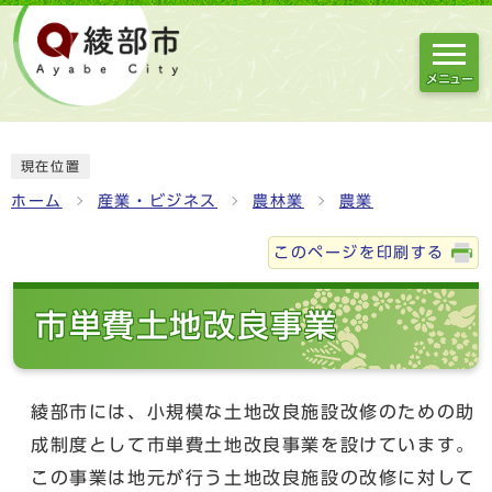
メニュー
現在位置
ホーム
産業・ビジネス
農林業
農業
このページを印刷する
市単費土地改良事業
綾部市には、小規模な土地改良施設改修のための助
成制度として市単費土地改良事業を設けています。
この事業は地元が行う土地改良施設の改修に対して