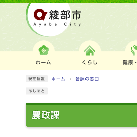
ホーム
くらし
健康
ホーム
各課の窓口
現在位置
あしあと
農政課