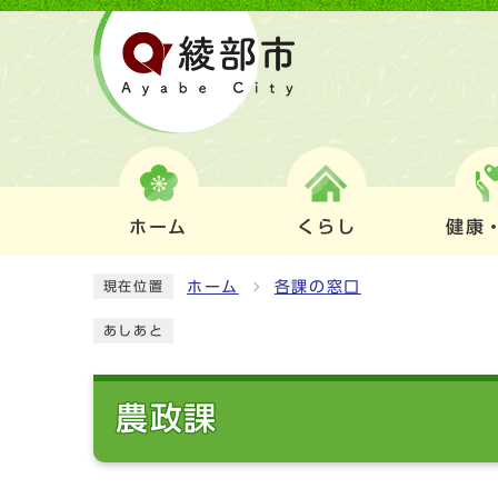
ホーム
くらし
健康
ホーム
各課の窓口
現在位置
あしあと
農政課