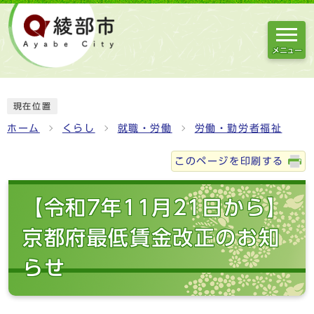
メニュー
現在位置
ホーム
くらし
就職・労働
労働・勤労者福祉
このページを印刷する
【令和7年11月21日から】
京都府最低賃金改正のお知
らせ