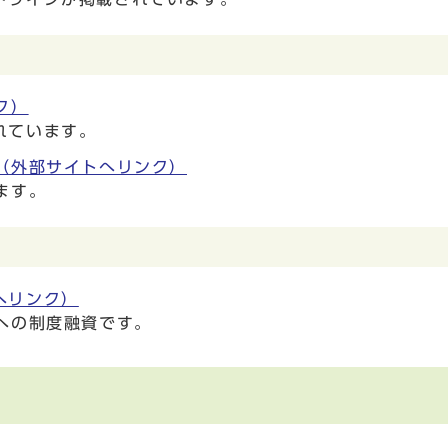
ク）
れています。
（外部サイトへリンク）
ます。
へリンク）
への制度融資です。