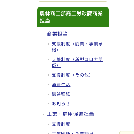
農林商工部商工労政課商業
担当
商業担当
支援制度（創業・事業承
継）
支援制度（新型コロナ関
係）
支援制度（その他）
消費生活
黒谷和紙
お知らせ
工業・雇用促進担当
支援制度
工業団地・企業誘致