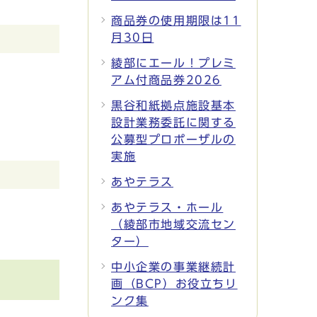
商品券の使用期限は11
月30日
綾部にエール！プレミ
アム付商品券2026
黒谷和紙拠点施設基本
設計業務委託に関する
公募型プロポーザルの
実施
あやテラス
あやテラス・ホール
（綾部市地域交流セン
ター）
中小企業の事業継続計
画（BCP）お役立ちリ
ンク集