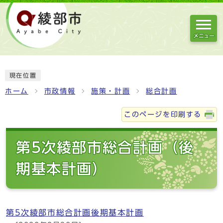
メニュー
現在位置
ホーム
市政情報
施策・計画
総合計画
このページを印刷する
第5次綾部市総合計画（後
期基本計画）
第5次綾部市総合計画後期基本計画