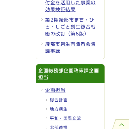
付金を活用した事業の
効果検証結果
第2期綾部市まち・ひ
と・しごと創生総合戦
略の改訂（第8版）
綾部市創生有識者会議
議事録
企画総務部企画政策課企画
担当
企画担当
総合計画
地方創生
平和・国際交流
北部連携