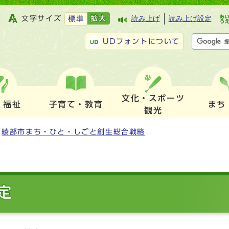
文字サイズ
拡大
読み上げ
読み上げ設定
標準
UDフォントについて
文化・スポーツ
・福祉
子育て・教育
まち
観光
綾部市まち・ひと・しごと創生総合戦略
定