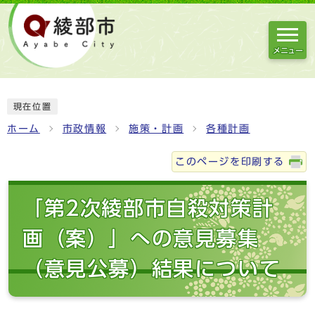
メニュー
現在位置
ホーム
市政情報
施策・計画
各種計画
このページを印刷する
「第2次綾部市自殺対策計
画（案）」への意見募集
（意見公募）結果について