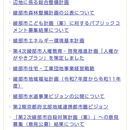
辺地に係る総合整備計画
綾部市森林整備計画の公表について
綾部市こども計画（案）に対するパブリックコ
メント募集結果について
綾部市エネルギー環境基本計画
第4次綾部市人権教育・啓発推進計画「人権か
がやきプラン」を策定しました
綾部市住宅・工業団地事業経営戦略
綾部市地域福祉計画（令和7年度から令和11年
度）
綾部市水道事業ビジョンの公開について
第2期京都府北部地域連携都市圏ビジョン
「第2次綾部市自殺対策計画（案）」への意見
募集（意見公募）結果について