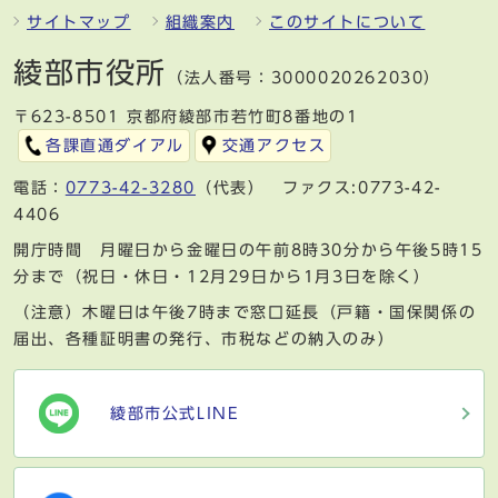
サイトマップ
組織案内
このサイトについて
綾部市役所
（法人番号：3000020262030）
〒623-8501 京都府綾部市若竹町8番地の1
各課直通ダイアル
交通アクセス
電話：
0773-42-3280
（代表） ファクス:0773-42-
4406
開庁時間 月曜日から金曜日の午前8時30分から午後5時15
分まで（祝日・休日・12月29日から1月3日を除く）
（注意）木曜日は午後7時まで窓口延長（戸籍・国保関係の
届出、各種証明書の発行、市税などの納入のみ）
綾部市公式LINE