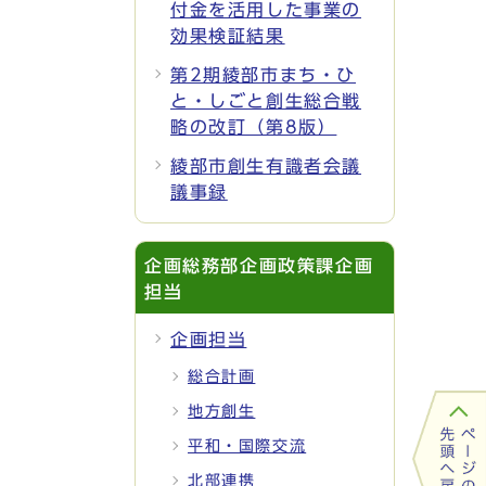
付金を活用した事業の
効果検証結果
第2期綾部市まち・ひ
と・しごと創生総合戦
略の改訂（第8版）
綾部市創生有識者会議
議事録
企画総務部企画政策課企画
担当
企画担当
総合計画
地方創生
平和・国際交流
北部連携