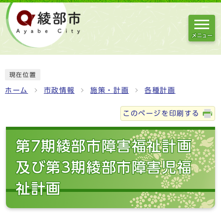
メニュー
現在位置
ホーム
市政情報
施策・計画
各種計画
このページを印刷する
第7期綾部市障害福祉計画
及び第3期綾部市障害児福
祉計画