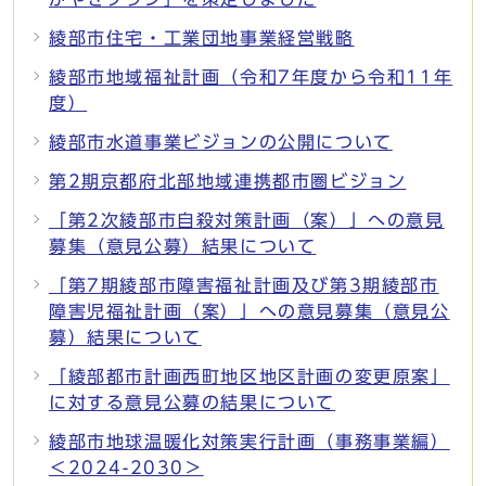
綾部市住宅・工業団地事業経営戦略
綾部市地域福祉計画（令和7年度から令和11年
度）
綾部市水道事業ビジョンの公開について
第2期京都府北部地域連携都市圏ビジョン
「第2次綾部市自殺対策計画（案）」への意見
募集（意見公募）結果について
「第7期綾部市障害福祉計画及び第3期綾部市
障害児福祉計画（案）」への意見募集（意見公
募）結果について
「綾部都市計画西町地区地区計画の変更原案」
に対する意見公募の結果について
綾部市地球温暖化対策実行計画（事務事業編）
＜2024-2030＞