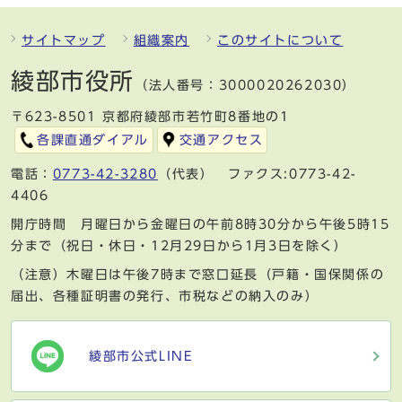
サイトマップ
組織案内
このサイトについて
綾部市役所
（法人番号：3000020262030）
〒623-8501 京都府綾部市若竹町8番地の1
各課直通ダイアル
交通アクセス
電話：
0773-42-3280
（代表） ファクス:0773-42-
4406
開庁時間 月曜日から金曜日の午前8時30分から午後5時15
分まで（祝日・休日・12月29日から1月3日を除く）
（注意）木曜日は午後7時まで窓口延長（戸籍・国保関係の
届出、各種証明書の発行、市税などの納入のみ）
綾部市公式LINE