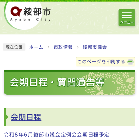
メニュー
ホーム
市政情報
綾部市議会
現在位置
このページを印刷する
会期日程・質問通告等
会期日程
令和8年6月綾部市議会定例会会期日程予定