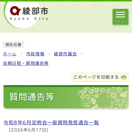
メニュー
現在位置
ホーム
市政情報
綾部市議会
会期日程・質問通告等
このページを印刷する
質問通告等
令和8年6月定例会一般質問発言通告一覧
[2026年6月17日]