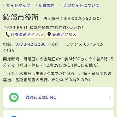
サイトマップ
組織案内
このサイトについて
綾部市役所
（法人番号：3000020262030）
〒623-8501 京都府綾部市若竹町8番地の1
各課直通ダイアル
交通アクセス
電話：
0773-42-3280
（代表） ファクス:0773-42-
4406
開庁時間 月曜日から金曜日の午前8時30分から午後5時15
分まで（祝日・休日・12月29日から1月3日を除く）
（注意）木曜日は午後7時まで窓口延長（戸籍・国保関係の
届出、各種証明書の発行、市税などの納入のみ）
綾部市公式LINE