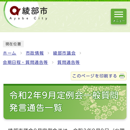
メニュー
現在位置
ホーム
市政情報
綾部市議会
会期日程・質問通告等
質問通告等
このページを印刷する
令和2年9月定例会一般質問
発言通告一覧