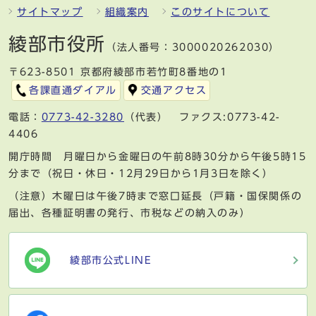
サイトマップ
組織案内
このサイトについて
綾部市役所
（法人番号：3000020262030）
〒623-8501 京都府綾部市若竹町8番地の1
各課直通ダイアル
交通アクセス
電話：
0773-42-3280
（代表） ファクス:0773-42-
4406
開庁時間 月曜日から金曜日の午前8時30分から午後5時15
分まで（祝日・休日・12月29日から1月3日を除く）
（注意）木曜日は午後7時まで窓口延長（戸籍・国保関係の
届出、各種証明書の発行、市税などの納入のみ）
綾部市公式LINE