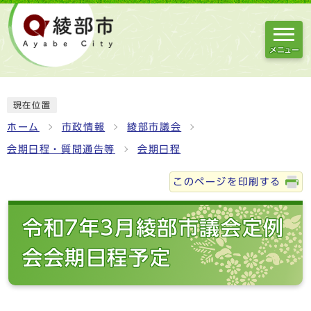
メニュー
現在位置
ホーム
市政情報
綾部市議会
会期日程・質問通告等
会期日程
このページを印刷する
令和7年3月綾部市議会定例
会会期日程予定