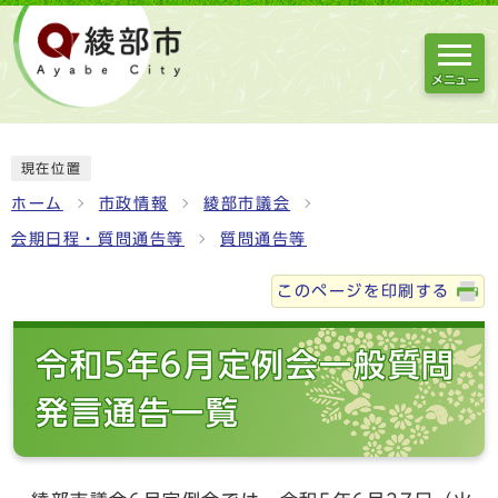
メニュー
現在位置
ホーム
市政情報
綾部市議会
会期日程・質問通告等
質問通告等
このページを印刷する
令和5年6月定例会一般質問
発言通告一覧