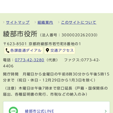
サイトマップ
組織案内
このサイトについて
綾部市役所
（法人番号：3000020262030）
〒623-8501 京都府綾部市若竹町8番地の1
各課直通ダイアル
交通アクセス
電話：
0773-42-3280
（代表） ファクス:0773-42-
4406
開庁時間 月曜日から金曜日の午前8時30分から午後5時15
分まで（祝日・休日・12月29日から1月3日を除く）
（注意）木曜日は午後7時まで窓口延長（戸籍・国保関係の
届出、各種証明書の発行、市税などの納入のみ）
綾部市公式LINE