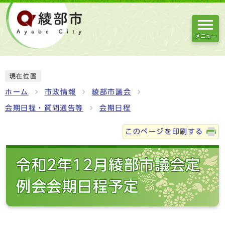
メニュー
現在位置
ホーム
市政情報
綾部市議会
会期日程・質問通告等
会期日程
このページを印刷する
令和2年12月綾部市議会定
例会会期日程予定