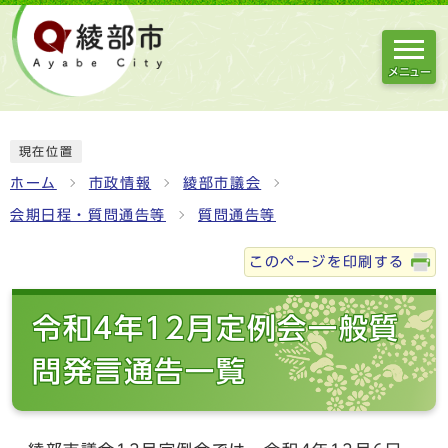
メニュー
現在位置
ホーム
市政情報
綾部市議会
会期日程・質問通告等
質問通告等
このページを印刷する
令和4年12月定例会一般質
問発言通告一覧