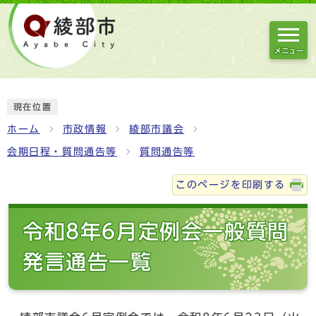
メニュー
現在位置
ホーム
市政情報
綾部市議会
会期日程・質問通告等
質問通告等
このページを印刷する
令和8年6月定例会一般質問
発言通告一覧