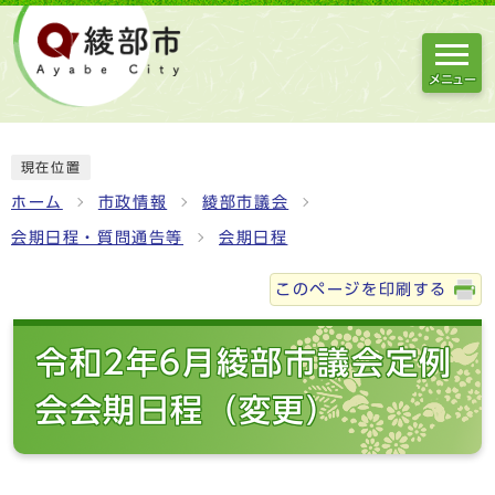
メニュー
現在位置
ホーム
市政情報
綾部市議会
会期日程・質問通告等
会期日程
このページを印刷する
令和2年6月綾部市議会定例
会会期日程（変更）