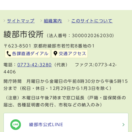
サイトマップ
組織案内
このサイトについて
綾部市役所
（法人番号：3000020262030）
〒623-8501 京都府綾部市若竹町8番地の1
各課直通ダイアル
交通アクセス
電話：
0773-42-3280
（代表） ファクス:0773-42-
4406
開庁時間 月曜日から金曜日の午前8時30分から午後5時15
分まで（祝日・休日・12月29日から1月3日を除く）
（注意）木曜日は午後7時まで窓口延長（戸籍・国保関係の
届出、各種証明書の発行、市税などの納入のみ）
綾部市公式LINE