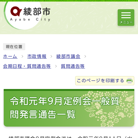
メニュー
現在位置
ホーム
市政情報
綾部市議会
会期日程・質問通告等
質問通告等
このページを印刷する
令和元年9月定例会一般質
問発言通告一覧