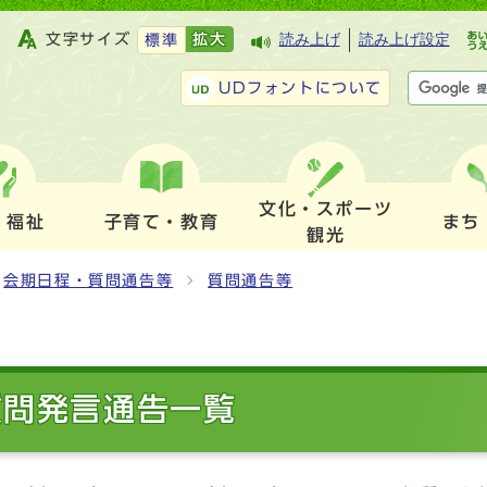
文字サイズ
拡大
読み上げ
読み上げ設定
標準
UDフォントについて
文化・スポーツ
・福祉
子育て・教育
まち
観光
会期日程・質問通告等
質問通告等
質問発言通告一覧