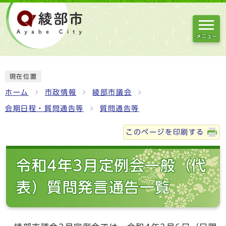
メニュー
現在位置
ホーム
市政情報
綾部市議会
会期日程・質問通告等
質問通告等
このページを印刷する
令和4年3月定例会一般（代
表）質問発言通告一覧