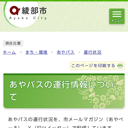
メニュー
現在位置
ホーム
まち・環境
あやバス
運行状況
このページを印刷する
あやバスの運行情報につい
て
あやバスの運行状況を、市メールマガジン（あやべ
ーる）、X（旧ツイッター）で配信しています。