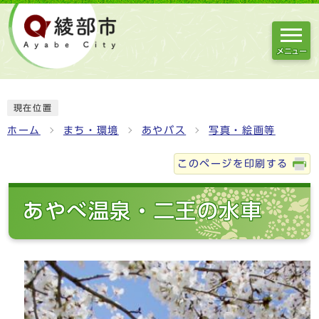
メニュー
現在位置
ホーム
まち・環境
あやバス
写真・絵画等
このページを印刷する
あやべ温泉・二王の水車