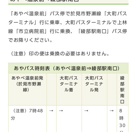
「あやべ温泉前」バス停で於見市野瀬線「大町バス
ターミナル」行に乗車、大町バスターミナルで上林
線「市立病院前」行に乗換、「綾部駅南口」バス停
でお降りください。
（注意）印の便は乗換の必要はありません。
あやバス時刻表（あやべ温泉前⇒綾部駅南口）
あやべ温泉前発
大町バス
大町バス
綾
（於見市野瀬
ターミナ
ターミナ
部
線）
ル着
ル発
駅
南
口
（注意）7時48
→
→
→
→
8
分
時
30