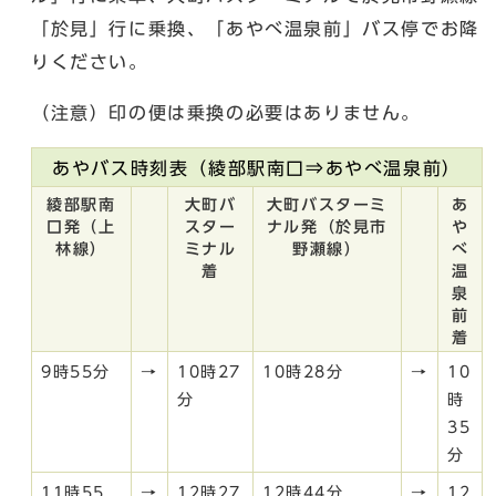
「於見」行に乗換、「あやべ温泉前」バス停でお降
りください。
（注意）印の便は乗換の必要はありません。
あやバス時刻表（綾部駅南口⇒あやべ温泉前）
綾部駅南
大町バ
大町バスターミ
あ
口発（上
スター
ナル発（於見市
や
林線）
ミナル
野瀬線）
べ
着
温
泉
前
着
9時55分
→
10時27
10時28分
→
10
分
時
35
分
11時55
→
12時27
12時44分
→
12