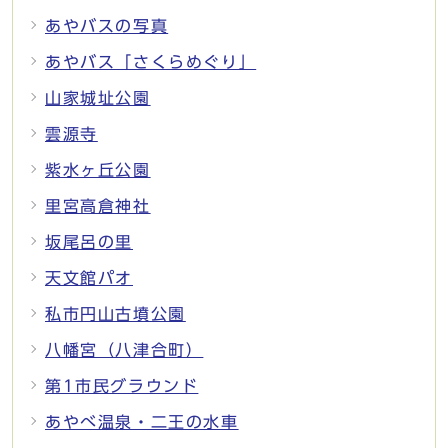
あやバスの写真
あやバス「さくらめぐり」
山家城址公園
雲源寺
紫水ヶ丘公園
里宮高倉神社
坂尾呂の里
天文館パオ
私市円山古墳公園
八幡宮（八津合町）
第1市民グラウンド
あやべ温泉・二王の水車