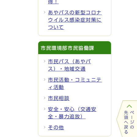
得！
あやバスの新型コロナ
ウイルス感染症対策に
ついて
市民環境部市民協働課
市民バス（あやバ
ス）・地域交通
市民活動・コミュニテ
ィ活動
市民相談
安全・安心（交通安
全・暴力追放）
その他