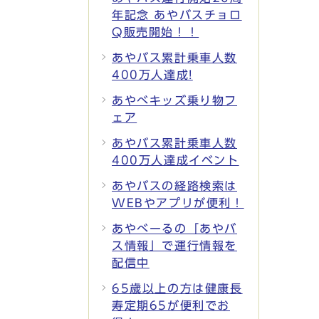
年記念 あやバスチョロ
Q販売開始！！
あやバス累計乗車人数
400万人達成!
あやべキッズ乗り物フ
ェア
あやバス累計乗車人数
400万人達成イベント
あやバスの経路検索は
WEBやアプリが便利！
あやべーるの「あやバ
ス情報」で運行情報を
配信中
65歳以上の方は健康長
寿定期65が便利でお