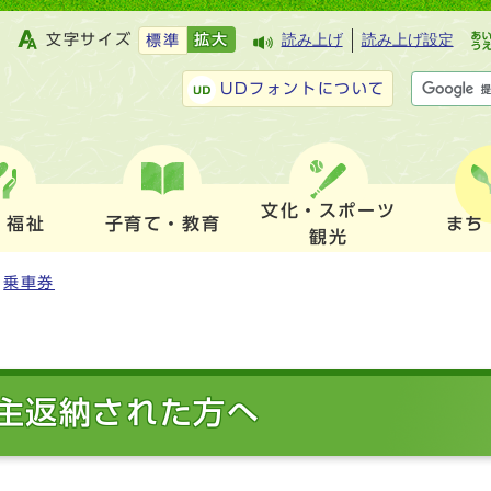
文字サイズ
拡大
読み上げ
読み上げ設定
標準
UDフォントについて
文化・スポーツ
・福祉
子育て・教育
まち
観光
乗車券
主返納された方へ