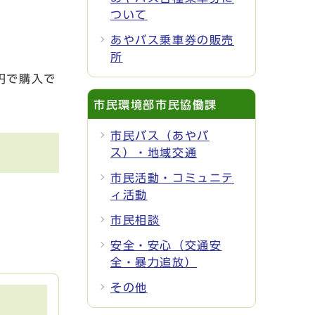
ついて
あやバス乗車券の販売
所
円で購入で
市民環境部市民協働課
市民バス（あやバ
ス）・地域交通
市民活動・コミュニテ
ィ活動
市民相談
安全・安心（交通安
全・暴力追放）
その他