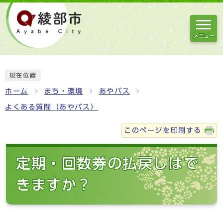
メニュー
現在位置
ホーム
まち・環境
あやバス
よくある質問（あやバス）
このページを印刷する
定期・回数券の払戻しはで
きますか？