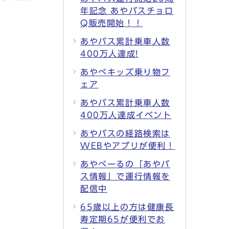
年記念 あやバスチョロ
Q販売開始！！
あやバス累計乗車人数
400万人達成!
あやべキッズ乗り物フ
ェア
あやバス累計乗車人数
400万人達成イベント
あやバスの経路検索は
WEBやアプリが便利！
あやべーるの「あやバ
ス情報」で運行情報を
配信中
65歳以上の方は健康長
寿定期65が便利でお