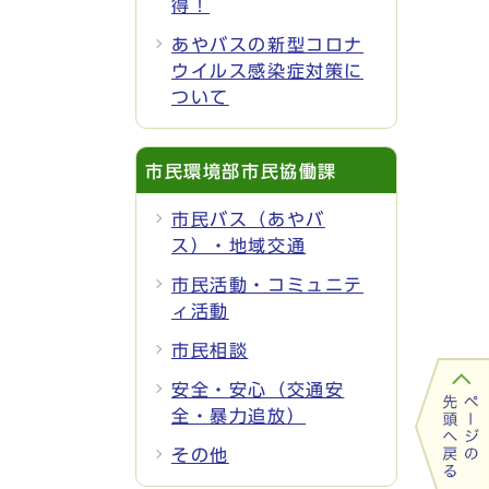
得！
あやバスの新型コロナ
ウイルス感染症対策に
ついて
市民環境部市民協働課
市民バス（あやバ
ス）・地域交通
市民活動・コミュニテ
ィ活動
市民相談
安全・安心（交通安
全・暴力追放）
その他