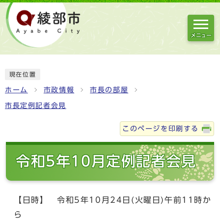
メニュー
現在位置
ホーム
市政情報
市長の部屋
市長定例記者会見
このページを印刷する
令和5年10月定例記者会見
【日時】 令和5年10月24日(火曜日)午前11時か
ら