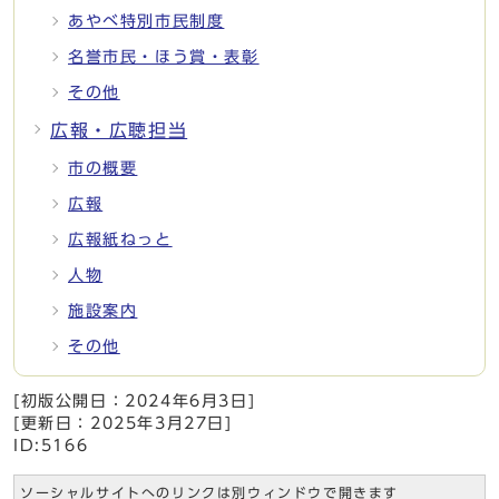
あやべ特別市民制度
名誉市民・ほう賞・表彰
その他
広報・広聴担当
市の概要
広報
広報紙ねっと
人物
施設案内
その他
[初版公開日：
2024年6月3日
]
[更新日：
2025年3月27日
]
ID:5166
ソーシャルサイトへのリンクは別ウィンドウで開きます