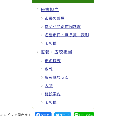
秘書担当
市長の部屋
あやべ特別市民制度
名誉市民・ほう賞・表彰
その他
広報・広聴担当
市の概要
広報
広報紙ねっと
人物
施設案内
その他
ィンドウで開きます