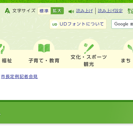
文字サイズ
拡大
読み上げ
読み上げ設定
標準
UDフォントについて
文化・スポーツ
・福祉
子育て・教育
まち
観光
市長定例記者会見
見