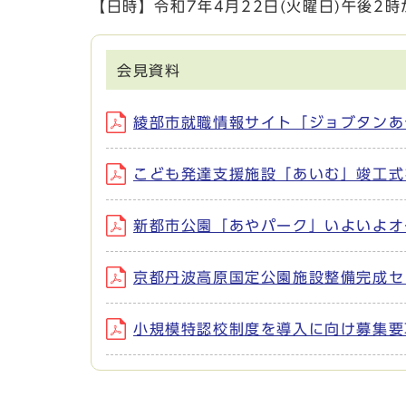
【日時】令和7年4月22日(火曜日)午後2時
会見資料
綾部市就職情報サイト「ジョブタンあやべ
こども発達支援施設「あいむ」竣工式を開
新都市公園「あやパーク」いよいよオープ
京都丹波高原国定公園施設整備完成セレモ
小規模特認校制度を導入に向け募集要項配