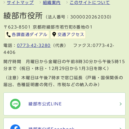
サイトマップ
組織案内
このサイトについて
綾部市役所
（法人番号：3000020262030）
〒623-8501 京都府綾部市若竹町8番地の1
各課直通ダイアル
交通アクセス
電話：
0773-42-3280
（代表） ファクス:0773-42-
4406
開庁時間 月曜日から金曜日の午前8時30分から午後5時15
分まで（祝日・休日・12月29日から1月3日を除く）
（注意）木曜日は午後7時まで窓口延長（戸籍・国保関係の
届出、各種証明書の発行、市税などの納入のみ）
綾部市公式LINE